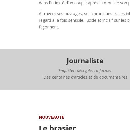
dans l’intimité d’un couple après la mort de son 
À travers ses ouvrages, ses chroniques et ses in
regard à la fois sensible, lucide et incisif sur l
façonnent.
Journaliste
Enquêter, décrypter, informer
Des centaines d’articles et de documentaires
NOUVEAUTÉ
Le brasier