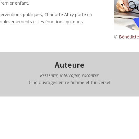
premier enfant.
terventions publiques, Charlotte Attry porte un
es bouleversements et les émotions qui nous
©
Bénédicte
Auteure
Ressentir, interroger, raconter
Cinq ouvrages entre l’intime et l’universel