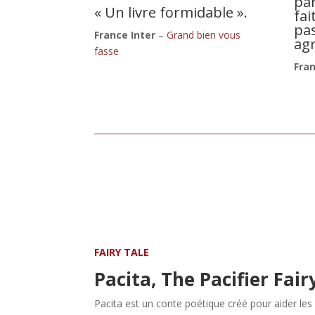
par
« Un livre formidable ».
fa
pa
France Inter
–
Grand bien vous
agr
fasse
Fran
FAIRY TALE
Pacita, The Pacifier Fair
Pacita est un conte poétique créé pour aider le