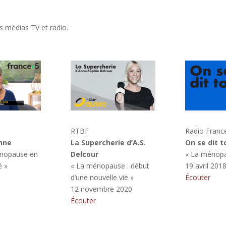
s médias TV et radio.
RTBF
Radio Franc
nne
La Supercherie d’A.S.
On se dit t
énopause en
Delcour
« La ménop
é »
« La ménopause : début
19 avril 201
d’une nouvelle vie »
Écouter
12 novembre 2020
Écouter