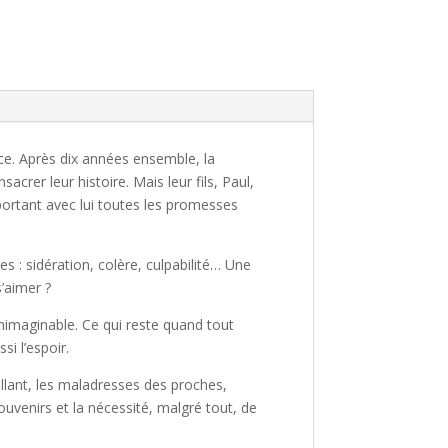
ce. Après dix années ensemble, la
acrer leur histoire. Mais leur fils, Paul,
ortant avec lui toutes les promesses
s : sidération, colère, culpabilité… Une
’aimer ?
inimaginable. Ce qui reste quand tout
si l’espoir.
cillant, les maladresses des proches,
souvenirs et la nécessité, malgré tout, de