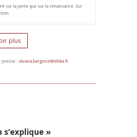
ant sur la perte que sur la renaissance. Sur
tion.
oir plus
 presse :
silvana.bergonzi@elidia.fr
n s’explique »