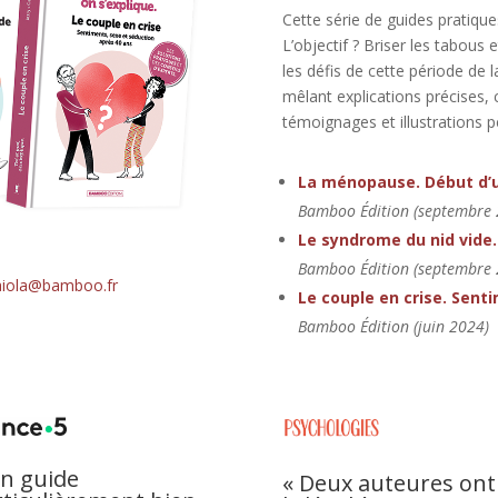
Cette série de guides pratiqu
L’objectif ? Briser les tabous
les défis de cette période de
mêlant explications précises, c
témoignages et illustrations p
La ménopause. Début d’u
Bamboo Édition (septembre 
Le syndrome du nid vide.
Bamboo Édition (s
eptembre 
aiola@bamboo.fr
Le couple en crise. Sent
Bamboo Édition (juin 20
24)
Un guide
« Deux auteures ont