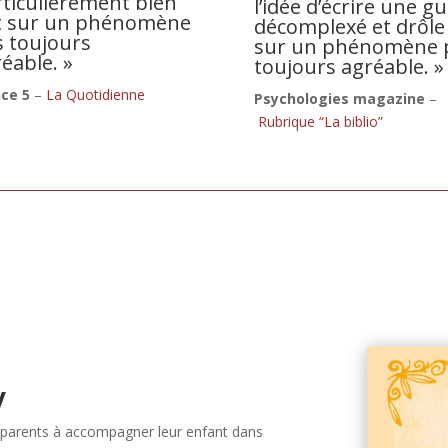
ticulièrement bien
l’idée d’écrire une g
it sur un phénomène
décomplexé et drôle
s toujours
sur un phénomène 
éable. »
toujours agréable. »
ce 5
–
La Quotidienne
Psychologies magazine
–
Rubrique “La biblio”
y
s parents à accompagner leur enfant dans