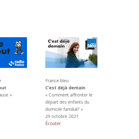
e
France bleu
out
C’est déjà demain
ause »
« Comment affronter le
8
départ des enfants du
domicile familial? »
29 octobre 2021
Écouter